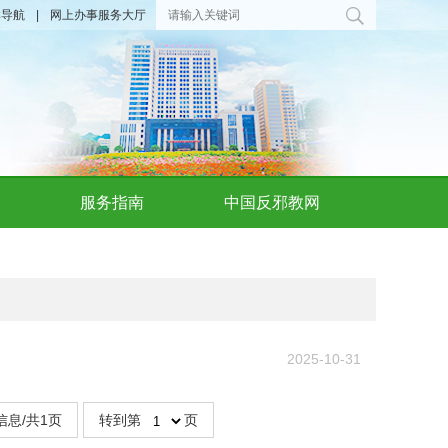
群导航
|
网上办事服务大厅
服务指南
中国反邪教网
2025-10-31
信息/共1页
转到第
页